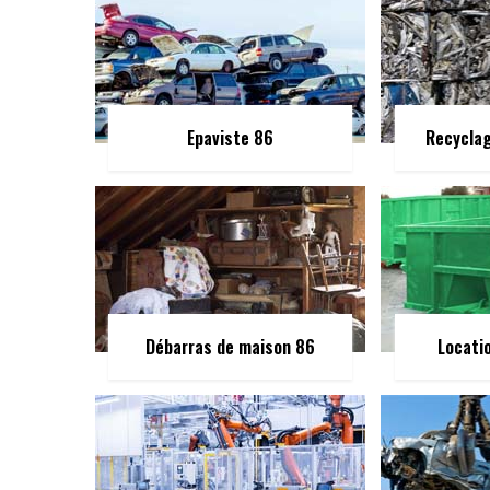
Epaviste 86
Recycla
Débarras de maison 86
Locati