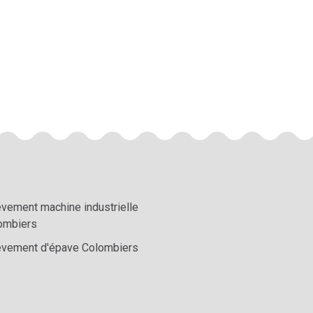
èvement machine industrielle
ombiers
èvement d'épave Colombiers