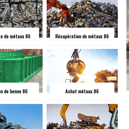
ge de métaux 86
Récupération de métaux 86
on de benne 86
Achat métaux 86