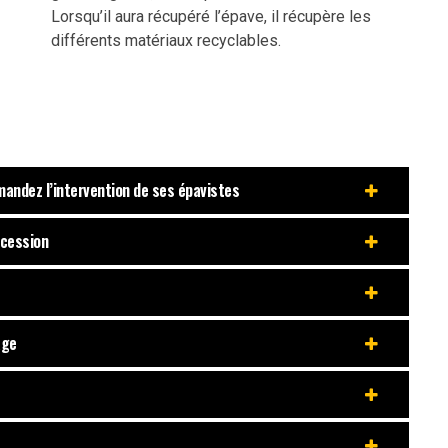
Lorsqu’il aura récupéré l’épave, il récupère les
différents matériaux recyclables.
mandez l’intervention de ses épavistes
 cession
age