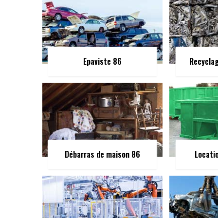
Epaviste 86
Recycla
Débarras de maison 86
Locati