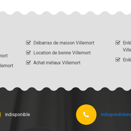
Débarras de maison Villemort
Enl
Vill
Location de benne Villemort
mort
Enl
Achat métaux Villemort
llemort
indisponible
indisponible
in