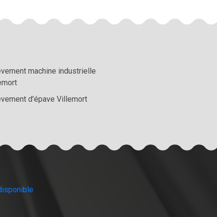
èvement machine industrielle
emort
èvement d'épave Villemort
disponible