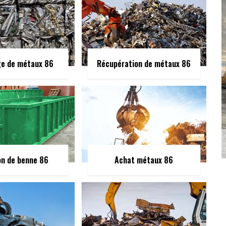
ge de métaux 86
Récupération de métaux 86
on de benne 86
Achat métaux 86