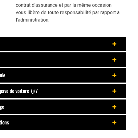
contrat d’assurance et par la même occasion
vous libère de toute responsabilité par rapport à
l’administration.
ule
pave de voiture 7j/7
age
tions