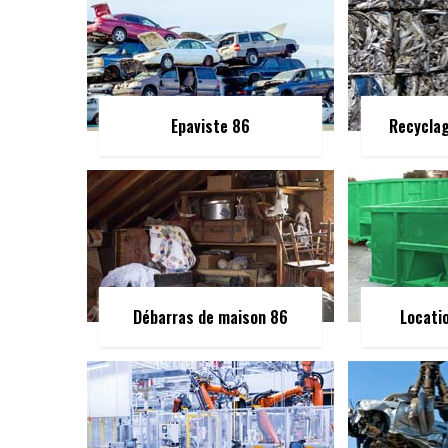
Epaviste 86
Recycla
Débarras de maison 86
Locati