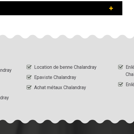
Location de benne Chalandray
Enl
andray
Cha
Epaviste Chalandray
Enl
Achat métaux Chalandray
dray