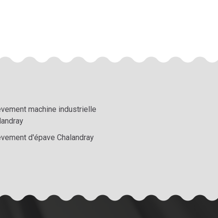
èvement machine industrielle
landray
èvement d'épave Chalandray