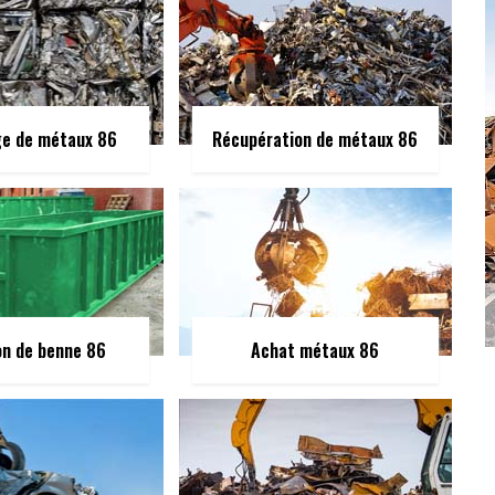
ge de métaux 86
Récupération de métaux 86
on de benne 86
Achat métaux 86