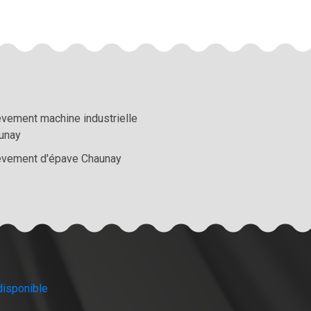
èvement machine industrielle
unay
èvement d'épave Chaunay
disponible