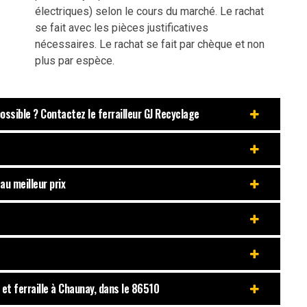
électriques) selon le cours du marché. Le rachat
se fait avec les pièces justificatives
nécessaires. Le rachat se fait par chèque et non
plus par espèce.
ossible ? Contactez le ferrailleur GJ Recyclage
au meilleur prix
 et ferraille à Chaunay, dans le 86510