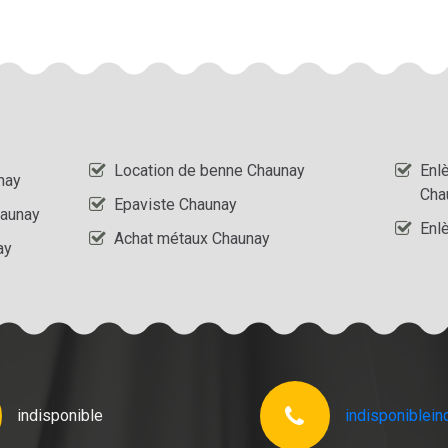
Location de benne Chaunay
Enl
nay
Cha
Epaviste Chaunay
haunay
Enl
Achat métaux Chaunay
ay
indisponible
indisponible
in