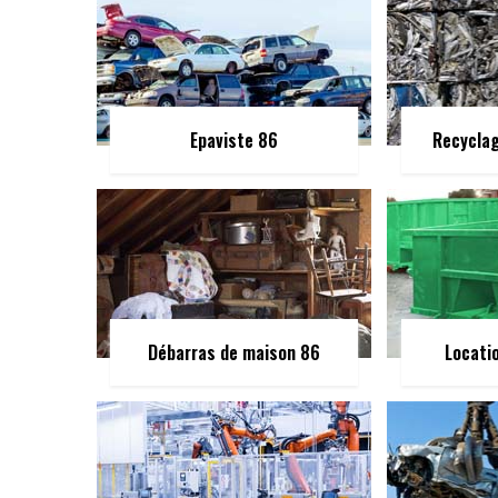
Epaviste 86
Recycla
Débarras de maison 86
Locati