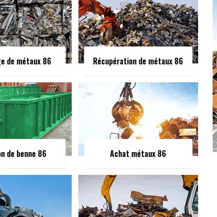
ge de métaux 86
Récupération de métaux 86
on de benne 86
Achat métaux 86