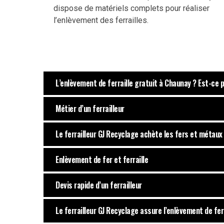
dispose de matériels complets pour réaliser
l’enlèvement des ferrailles.
L’enlèvement de ferraille gratuit à Chaunay ? Est-ce p
Métier d’un ferrailleur
Le ferrailleur GJ Recyclage achète les fers et métaux 
Enlèvement de fer et ferraille
Devis rapide d’un ferrailleur
Le ferrailleur GJ Recyclage assure l’enlèvement de fer