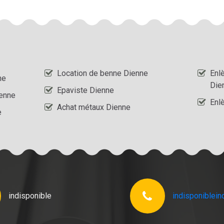
Location de benne Dienne
Enl
ne
Die
Epaviste Dienne
ienne
Enl
Achat métaux Dienne
e
indisponible
indisponible
in