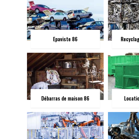
Epaviste 86
Recycla
Débarras de maison 86
Locati