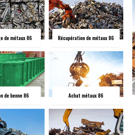
ge de métaux 86
Récupération de métaux 86
on de benne 86
Achat métaux 86