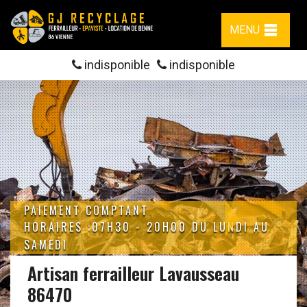
MENU
indisponible
indisponible
PAIEMENT COMPTANT
HORAIRES :07H30 - 20H00 DU LUNDI AU
SAMEDI
Artisan ferrailleur Lavausseau
86470