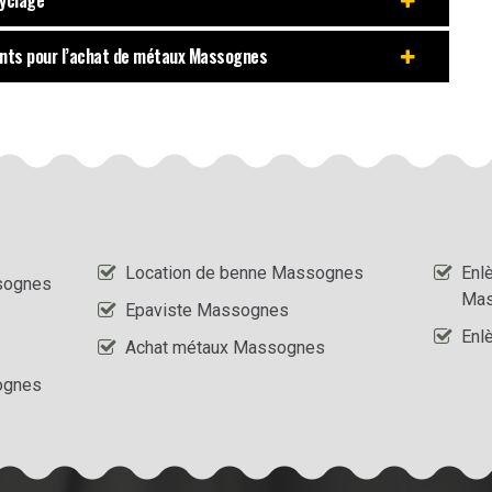
cyclage
sants pour l’achat de métaux Massognes
Location de benne Massognes
Enl
sognes
Mas
Epaviste Massognes
Enl
Achat métaux Massognes
ognes