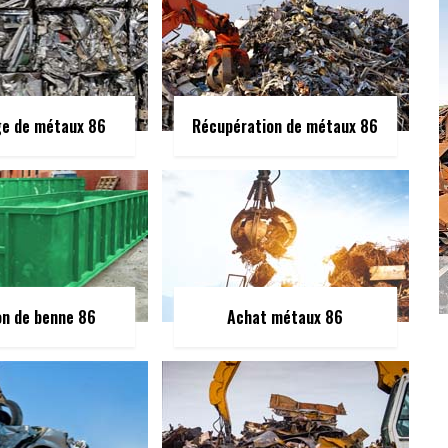
ge de métaux 86
Récupération de métaux 86
on de benne 86
Achat métaux 86