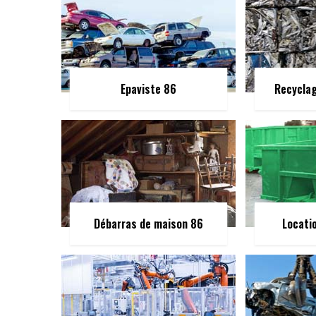
Epaviste 86
Recycla
Débarras de maison 86
Locati