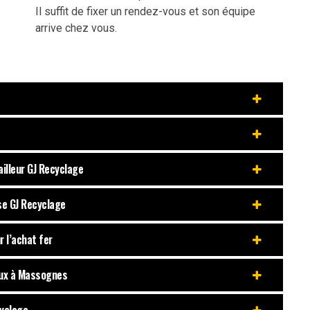
Il suffit de fixer un rendez-vous et son équipe
arrive chez vous.
ailleur GJ Recyclage
ise GJ Recyclage
r l’achat fer
aux à Massognes