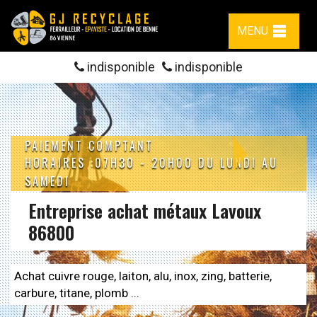
MENU
indisponible
indisponible
PAIEMENT COMPTANT
HORAIRES :07H30 - 20H00 DU LUNDI AU
SAMEDI
Entreprise achat métaux Lavoux
86800
Achat cuivre rouge, laiton, alu, inox, zing, batterie,
carbure, titane, plomb ...