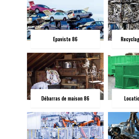
Epaviste 86
Recycla
Débarras de maison 86
Locati