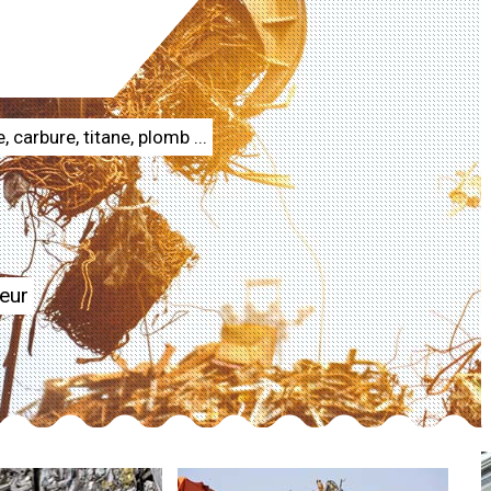
e, carbure, titane, plomb ...
seur