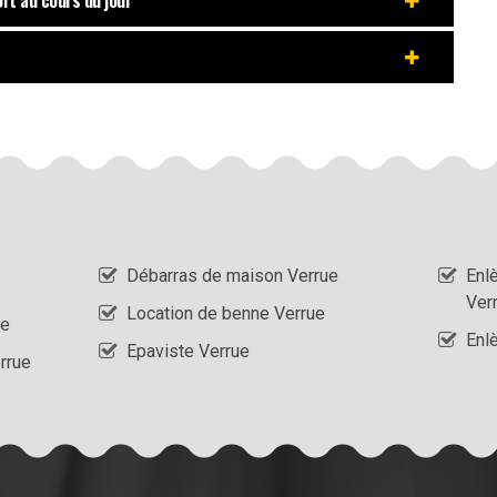
rt au cours du jour
Débarras de maison Verrue
Enl
Ver
Location de benne Verrue
ue
Enl
Epaviste Verrue
rrue