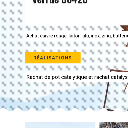
Achat cuivre rouge, laiton, alu, inox, zing, batteri
RÉALISATIONS
Rachat de pot catalytique et rachat cataly