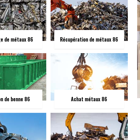
ge de métaux 86
Récupération de métaux 86
on de benne 86
Achat métaux 86