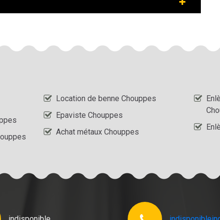
Location de benne Chouppes
Enl
Cho
Epaviste Chouppes
uppes
Enl
Achat métaux Chouppes
houppes
indisponible
indisponible
in