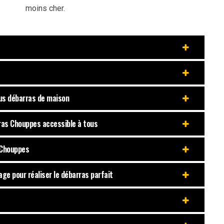
moins cher.
ous débarras de maison
rras Chouppes accessible à tous
à Chouppes
age pour réaliser le débarras parfait