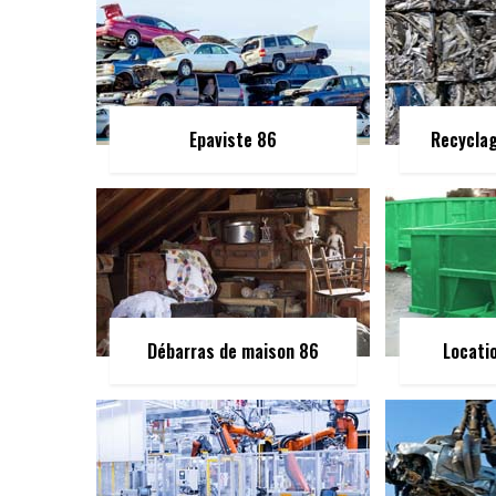
Epaviste 86
Recycla
Débarras de maison 86
Locati