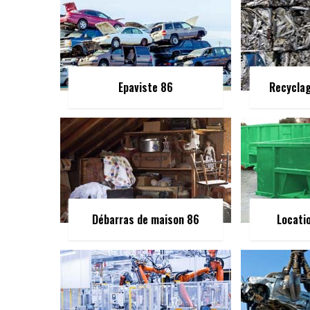
Epaviste 86
Recycla
Débarras de maison 86
Locati