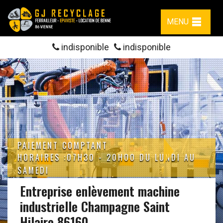
MENU
indisponible
indisponible
PAIEMENT COMPTANT
HORAIRES :07H30 - 20H00 DU LUNDI AU
SAMEDI
Entreprise enlèvement machine
industrielle Champagne Saint
Hilaire 86160