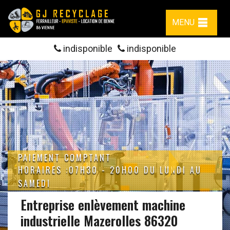
MENU
indisponible
indisponible
PAIEMENT COMPTANT
HORAIRES :07H30 - 20H00 DU LUNDI AU
SAMEDI
Entreprise enlèvement machine
industrielle Mazerolles 86320