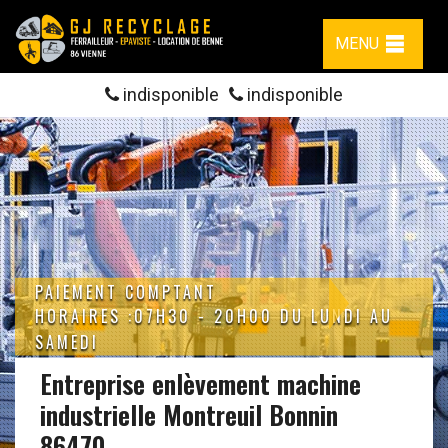
MENU
indisponible
indisponible
PAIEMENT COMPTANT
HORAIRES :07H30 - 20H00 DU LUNDI AU
SAMEDI
Entreprise enlèvement machine
industrielle Montreuil Bonnin
86470