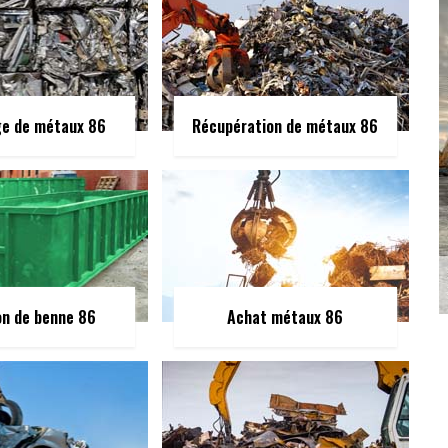
ge de métaux 86
Récupération de métaux 86
on de benne 86
Achat métaux 86