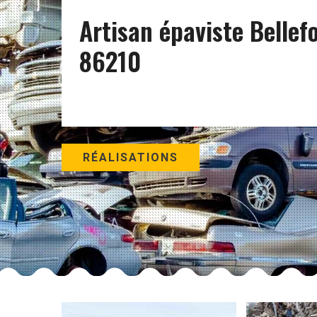
Artisan épaviste Bellef
86210
RÉALISATIONS