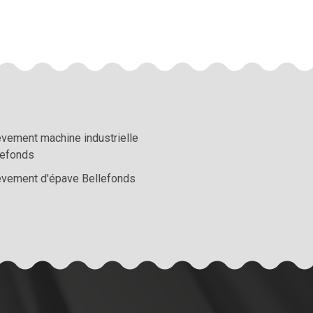
èvement machine industrielle
lefonds
èvement d'épave Bellefonds