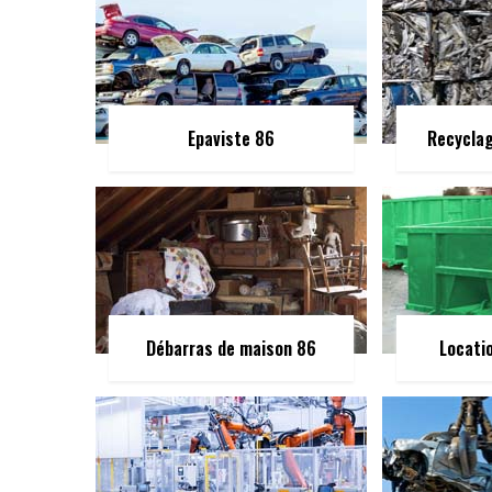
Epaviste 86
Recycla
Débarras de maison 86
Locati