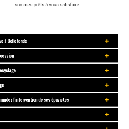
sommes prêts à vous satisfaire.
ve à Bellefonds
 cession
Recyclage
age
mandez l’intervention de ses épavistes