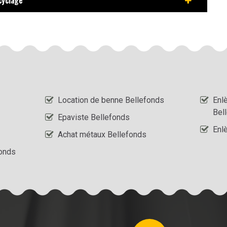
cyclage
Location de benne Bellefonds
Enl
Bel
Epaviste Bellefonds
Enl
Achat métaux Bellefonds
fonds