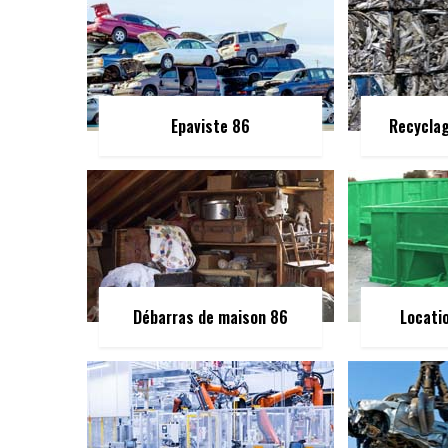
Epaviste 86
Recycla
Débarras de maison 86
Locati