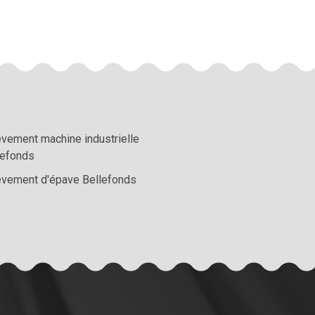
èvement machine industrielle
lefonds
èvement d'épave Bellefonds