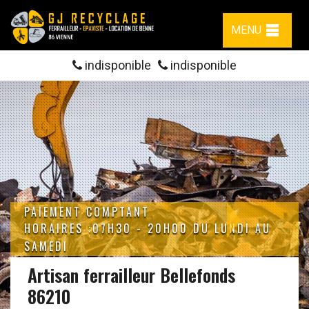
MENU
indisponible
indisponible
PAIEMENT COMPTANT
HORAIRES :07H30 - 20H00 DU LUNDI AU
SAMEDI
Artisan ferrailleur Bellefonds
86210